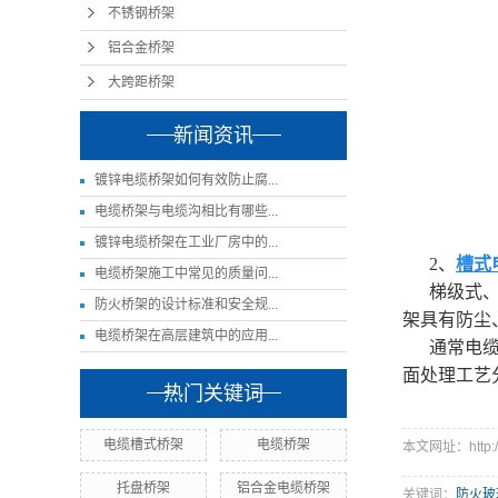
不锈钢桥架
铝合金桥架
大跨距桥架
新闻资讯
镀锌电缆桥架如何有效防止腐...
电缆桥架与电缆沟相比有哪些...
镀锌电缆桥架在工业厂房中的...
2、
槽式
电缆桥架施工中常见的质量问...
梯级式
防火桥架的设计标准和安全规...
架具有防尘
电缆桥架在高层建筑中的应用...
通常电缆
面处理工艺
热门关键词
电缆槽式桥架
电缆桥架
本文网址：http://w
托盘桥架
铝合金电缆桥架
关键词：
防火玻