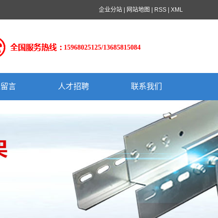
企业分站
|
网站地图
|
RSS
|
XML
15968025125/13685815084
线留言
人才招聘
联系我们