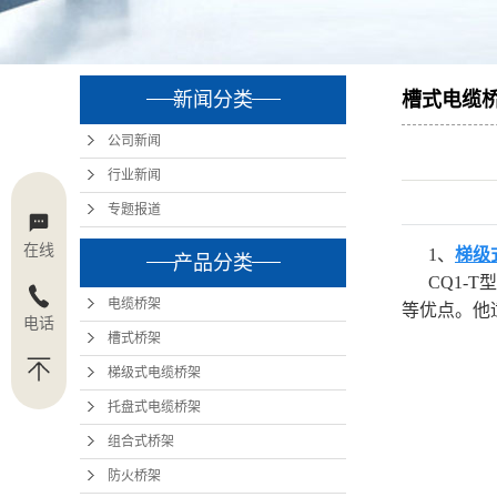
不锈
铝合
大跨
新闻分类
槽式电缆
公司新闻
别?
行业新闻
专题报道
在线
1、
梯级
产品分类
CQ1-T
电缆桥架
等优点。他
电话
槽式桥架
梯级式电缆桥架
托盘式电缆桥架
组合式桥架
防火桥架