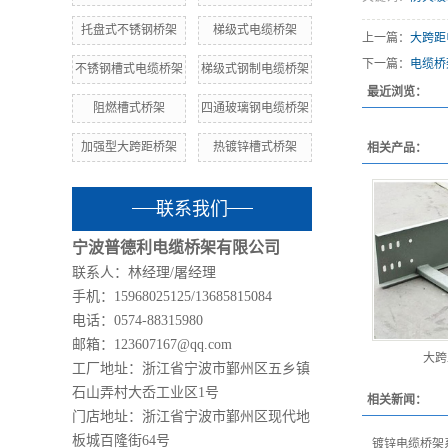
托盘式不锈钢桥架
梯级式电缆桥架
上一篇：
大跨距
下一篇：
电缆桥
不锈钢槽式电缆桥架
梯级式钢制电缆桥架
最近浏览：
阻燃槽式桥架
四通玻璃钢电缆桥架
加强型大跨距桥架
热镀锌槽式桥架
相关产品：
联系我们
宁波普德利电缆桥架有限公司
联系人：林经理/屠经理
手机：15968025125/13685815084
电话：0574-88315980
邮箱：123607167@qq.com
大跨
工厂地址：浙江省宁波市鄞州区五乡镇
石山弄村大岙工业区1号
相关新闻：
门店地址：浙江省宁波市鄞州区现代地
板城百隆街64号
镀锌电缆桥架